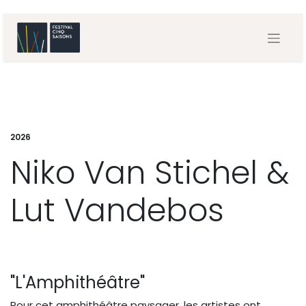
2026
Niko Van Stichel &
Lut Vandebos
"L'Amphithéâtre"
Pour cet amphithéâtre paysager, les artistes ont